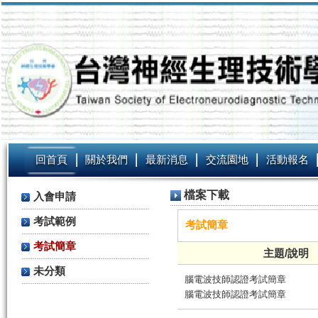
回首頁
關於我們
最新消息
交流園地
活動報名
檔案下載
入會申請
考試範例
考試簡章
考試簡章
主題/說明
未分類
腦電波技師認證考試簡章
腦電波技師認證考試簡章