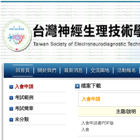
回首頁
關於我們
最新消息
交流園地
活動報名
檔案下載
入會申請
考試範例
入會申請
考試簡章
主題/說明
未分類
入會申請書PDF版
入會